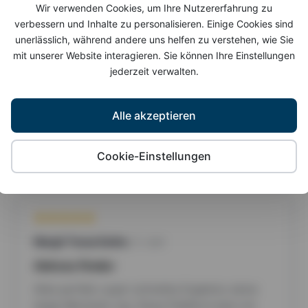
Wir verwenden Cookies, um Ihre Nutzererfahrung zu
Danke!
verbessern und Inhalte zu personalisieren. Einige Cookies sind
unerlässlich, während andere uns helfen zu verstehen, wie Sie
mit unserer Website interagieren. Sie können Ihre Einstellungen
jederzeit verwalten.
Regine Schmidt
,
3. Juni
Alle akzeptieren
Schnelle und zuverlässige Bearbeitung
Schnelle und zuverlässige Bearbeitung. Vollste
Cookie-Einstellungen
Zufriedenheit!
Margit Tessa Dathe
,
3. Juni
Adress finder
Alles perfekt, super schnelles Ergebnis, keine
lange Wartezeit, top. Diese Plattform kann ich