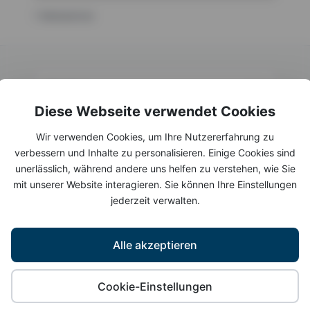
1
Meldeämter
Berlin
Berlin, Stadt
PLZ:
10178
Wir verwenden Cookies, um Ihre Nutzererfahrung zu
3.662.381
Einwohner
verbessern und Inhalte zu personalisieren. Einige Cookies sind
Jüdenstraße 1
unerlässlich, während andere uns helfen zu verstehen, wie Sie
mit unserer Website interagieren. Sie können Ihre Einstellungen
jederzeit verwalten.
Alle akzeptieren
Cookie-Einstellungen