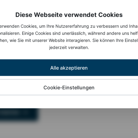
Umzügen
cheinigungen
erwenden Cookies, um Ihre Nutzererfahrung zu verbessern und Inha
rung von Personalausweisen
nalisieren. Einige Cookies sind unerlässlich, während andere uns hel
hen, wie Sie mit unserer Website interagieren. Sie können Ihre Einste
jederzeit verwalten.
 beantragen
Alle akzeptieren
ldeanschrift einer Person aus
Jahnatal
? Mit AdressFinder.o
 online beantragen – ohne persönlichen Behördengang, 24/
Cookie-Einstellungen
en Sie die gewünschten Informationen schnell und unkompliz
starten